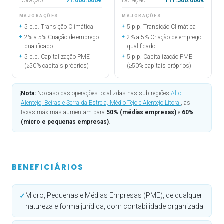
Dotação
71.000.000€
Dotação
111.500.000€
MAJORAÇÕES
MAJORAÇÕES
+
+
5 p.p. Transição Climática
5 p.p. Transição Climática
+
+
2% a 5% Criação de emprego
2% a 5% Criação de emprego
qualificado
qualificado
+
+
5 p.p. Capitalização PME
5 p.p. Capitalização PME
(≥50% capitais próprios)
(≥50% capitais próprios)
Nota:
No caso das operações localizdas nas sub-regiões
Alto
ℹ️
Alentejo, Beiras e Serra da Estrela, Médio Tejo e Alentejo Litoral
, as
taxas máximas aumentam para
50% (médias empresas)
e
60%
(micro e pequenas empresas)
.
BENEFICIÁRIOS
Micro, Pequenas e Médias Empresas (PME), de qualquer
✓
natureza e forma jurídica, com contabilidade organizada