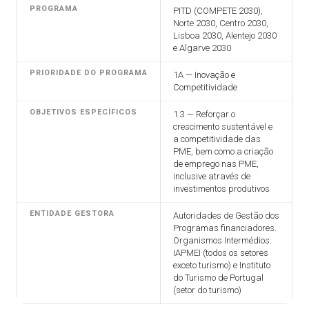
PROGRAMA
PITD (COMPETE 2030),
Norte 2030, Centro 2030,
Lisboa 2030, Alentejo 2030
e Algarve 2030
PRIORIDADE DO PROGRAMA
1A — Inovação e
Competitividade
OBJETIVOS ESPECÍFICOS
1.3 — Reforçar o
crescimento sustentável e
a competitividade das
PME, bem como a criação
de emprego nas PME,
inclusive através de
investimentos produtivos
ENTIDADE GESTORA
Autoridades de Gestão dos
Programas financiadores.
Organismos Intermédios:
IAPMEI (todos os setores
exceto turismo) e Instituto
do Turismo de Portugal
(setor do turismo)