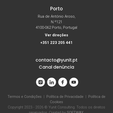
Porto
Rua de António Aroso,
N.º121
4100-062 Porto, Portugal
Ver direções
+351 223 205 441
contacto@yunit.pt
Canal denúncia
Termos e Condições
|
Política de Privacidade
|
Política de
Cookies
Copyright 2023 - 2026 © Yunit Consulting. Todos os direitos
reservados. Created by
SOFTWAY
.