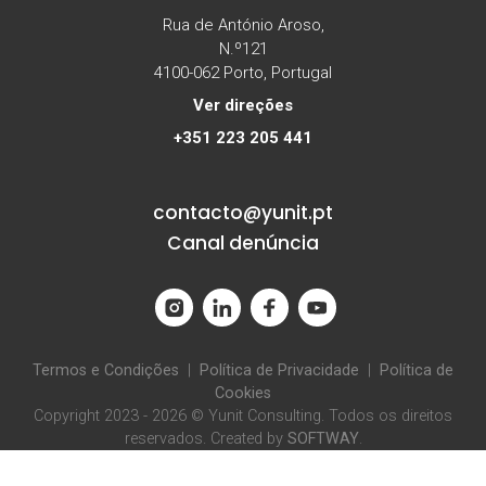
Rua de António Aroso,
N.º121
4100-062 Porto, Portugal
Ver direções
+351 223 205 441
contacto@yunit.pt
Canal denúncia
Termos e Condições
|
Política de Privacidade
|
Política de
Cookies
Copyright 2023 - 2026 © Yunit Consulting. Todos os direitos
reservados. Created by
SOFTWAY
.