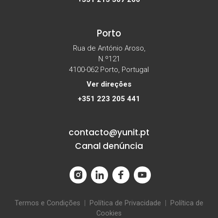
Porto
Rua de António Aroso,
N.º121
4100-062 Porto, Portugal
Ver direções
+351 223 205 441
contacto@yunit.pt
Canal denúncia
Termos e Condições
|
Política de Privacidade
|
Política de
Cookies