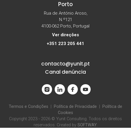
Porto
Rua de António Aroso,
N.º121
4100-062 Porto, Portugal
Ver direções
+351 223 205 441
contacto@yunit.pt
Canal denúncia
Termos e Condições
|
Política de Privacidade
|
Política de
Cookies
Copyright 2023 - 2026 © Yunit Consulting. Todos os direitos
reservados. Created by
SOFTWAY
.