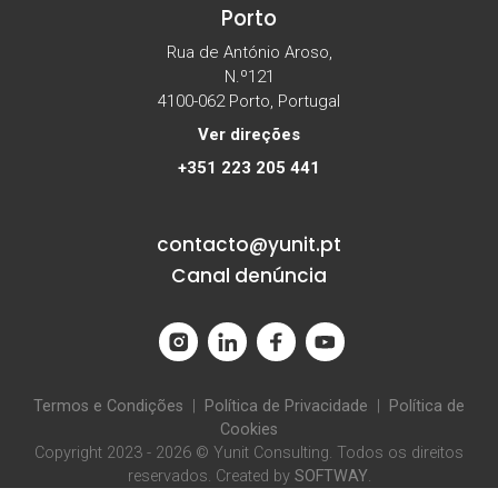
Porto
Rua de António Aroso,
N.º121
4100-062 Porto, Portugal
Ver direções
+351 223 205 441
contacto@yunit.pt
Canal denúncia
Termos e Condições
|
Política de Privacidade
|
Política de
Cookies
Copyright 2023 - 2026 © Yunit Consulting. Todos os direitos
reservados. Created by
SOFTWAY
.