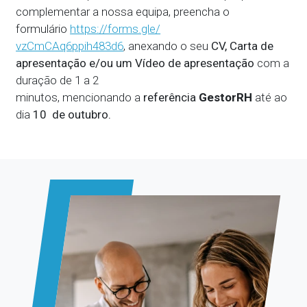
complementar a nossa equipa, preencha o
formulário
https://forms.gle/
vzCmCAq6ppih483d6
, anexando o seu
CV, Carta de
apresentação e/ou um Vídeo de apresentação
com a
duração de 1 a 2
minutos,
mencionando a
referência
GestorRH
até ao
dia
10 de outubro
.