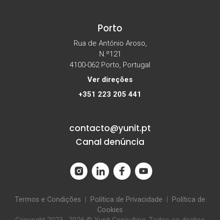
Porto
Rua de António Aroso,
N.º121
4100-062 Porto, Portugal
Ver direções
+351 223 205 441
contacto@yunit.pt
Canal denúncia
Termos e Condições
|
Política de Privacidade
|
Política de
Cookies