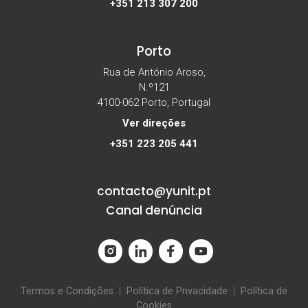
+351 213 307 200
Porto
Rua de António Aroso,
N.º121
4100-062 Porto, Portugal
Ver direções
+351 223 205 441
contacto@yunit.pt
Canal denúncia
Termos e Condições
|
Política de Privacidade
|
Política de
Cookies