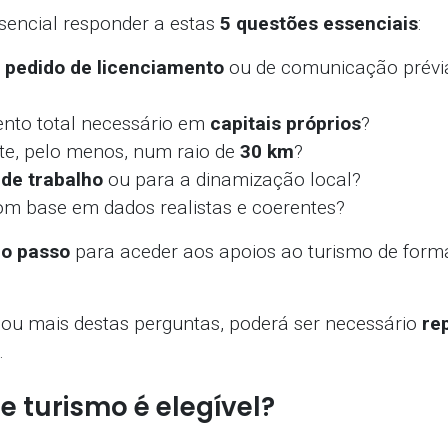
ssencial responder a estas
5 questões essenciais
:
o
pedido de licenciamento
ou de comunicação prévia
ento total necessário em
capitais próprios
?
nte, pelo menos, num raio de
30 km
?
 de trabalho
ou para a dinamização local?
m base em dados realistas e coerentes?
ro passo
para aceder aos apoios ao turismo de forma
u mais destas perguntas, poderá ser necessário
re
.
e turismo é elegível?