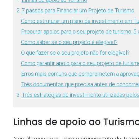
2.
7 passos para Financiar um Projeto de Turismo
Como estruturar um plano de investimento em T
Procurar apoios para o seu projeto de turismo: 
Como saber se o seu projeto é elegível?
O que fazer se o seu projeto não for elegível?
Como garantir apoio para o seu projeto de turism
Erros mais comuns que comprometem a aprovaç
Três documentos que precisa antes de concorrer
3.
Três estratégias de investimento utilizadas pel
Linhas de apoio ao Turism
Nos últimos anos, com o crescimento do Turism