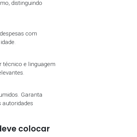
smo, distinguindo
e despesas com
lidade.
r técnico e linguagem
elevantes.
umidos. Garanta
 autoridades
deve colocar