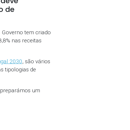
 deve
o de
o Governo tem criado
8,8% nas receitas
ugal 2030
, são vários
s tipologias de
 e preparámos um