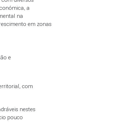
económica, a
amental na
 crescimento em zonas
ção e
rritorial, com
dráveis nestes
cio pouco