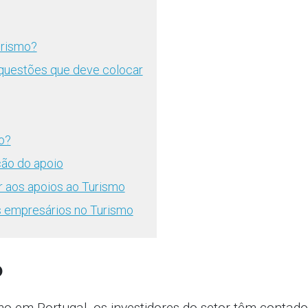
urismo?
5 questões que deve colocar
o?
ão do apoio
 aos apoios ao Turismo
os empresários no Turismo
o
o em Portugal, os investidores do setor têm contad