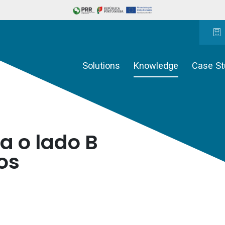
Solutions
Knowledge
Case St
a o lado B
os